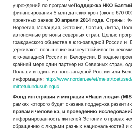
учреждений по программе
Поддержка НКО Балтий
финансирования 5 млн датских крон (около 670 000
проектных заявок
30 апреля 2014 года.
Страны: Фи
Норвегия, Исландия, Эстония, Лавтия, Литва, Пол
автономные регионы северных стран. Целью прог
гражданского общества в юго-западной России и 
;ерживают: повышение жизнеустойчивости некомм
юго-западной России и Белорусии. В подаче прое
крайней мере один партнер из Северных стран, од
Польши и один- из юго-западной России или Бел
информация:
http://www.norden.ee/et/meist/toetuse
mittetulundusuhingud
Фонд интеграции и миграции «Наши люди» (MIS
рамках которого будет оказана поддержка развити
правами челове ка, и проведению исследован
информированность жителей Эстонии о правах чел
обращению с людьми разных национальностей и с