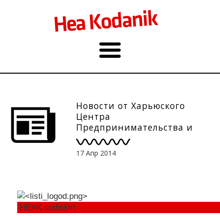
Новости от Харьюского
Центра
Предпринимательства и
Развития,
10.03нимательства и
17 Апр 2014
Развития, 17.04
HEAK uudiskiri