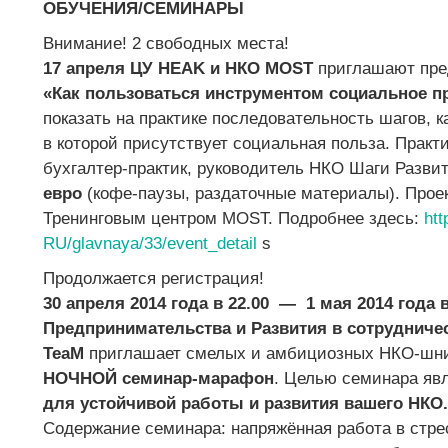
ОБУЧЕНИЯ/СЕМИНАРЫ
Внимание! 2 свободных места!
17 апреля ЦУ HEAK и НКО MOST
приглашают пре
«Как пользоваться инструментом социальное 
показать на практике последовательность шагов, к
в которой присутствует социальная польза. Практ
бухгалтер-практик, руководитель НКО Шаги Разви
евро
(кофе-паузы, раздаточные материалы). Прое
Тренинговым центром MOST. Подробнее здесь:
htt
RU/glavnaya/33/event_detail
s
Продолжается регистрация!
30 апреля 2014 года в 22.00 — 1 мая 2014 года в
Предпринимательства и Развития в сотрудничес
TeaM
приглашает смелых и амбициозных НКО-шн
НОЧНОЙ семинар-марафон
. Целью семинара яв
для устойчивой работы и развития вашего НКО
Содержание семинара: напряжённая работа в стре