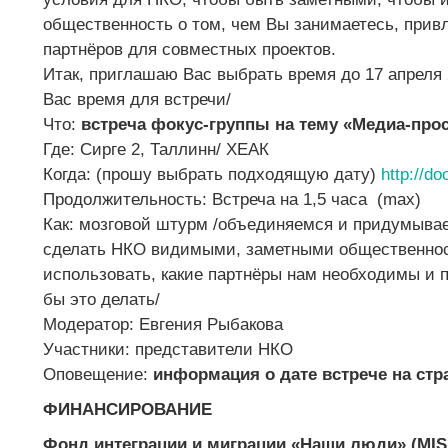
общественность о том, чем Вы занимаетесь, при
партнёров для совместных проектов.
Итак,
приглашаю Вас выбрать время до 17 апреля 20
Вас время для встречи/
Что:
встреча фокус-группы на тему «Медиа-про
Где: Сирге 2, Таллинн/ ХЕАК
Когда: (прошу выбрать подходящую дату)
http://d
Продолжительность: Встреча на 1,5 часа (max)
Как: мозговой штурм /объединяемся и придумывае
сделать НКО видимыми, заметными общественнос
использовать, какие партнёры нам необходимы и 
бы это делать/
Модератор: Евгения Рыбакова
Участники: представители НКО
Оповещение:
информация о дате встрече на стр
ФИНАНСИРОВАНИЕ
Фонд интеграции и миграции «Наши люди» (MIS