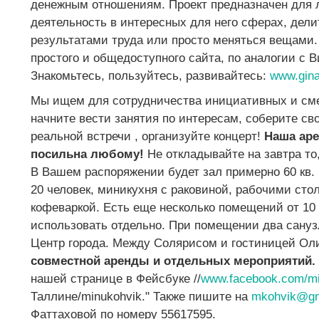
денежным отношениям. Проект предназначен для л
деятельность в интересных для него сферах, дели
результатами труда или просто меняться вещами.
простого и общедоступного сайта, по аналогии с 
Знакомьтесь, пользуйтесь, развивайтесь:
www.gina
Мы ищем для сотрудничества инициативных и сме
начните вести занятия по интересам, соберите св
реальной встречи , организуйте концерт!
Наша аре
посильна любому!
Не откладывайте на завтра то
В Вашем распоряжении будет зал примерно 60 кв.
20 человек, миникухня с раковиной, рабочими сто
кофеваркой. Есть еще несколько помещений от 10 
использовать отдельно. При помещении два сануз
Центр города. Между Солярисом и гостиницей О
совместной аренды и отдельных мероприятий.
нашей странице в Фейсбуке //
www.facebook.com/mi
Таллине/minukohvik." Также пишите на
mkohvik@gm
Фаттаховой по номеру 55617595.