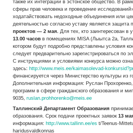
также их интеграции в эстонское общество. В рамк
сферы прав человека и проведение исследований»
ходатайствовать недоходные объединения или це
деятельностью согласно уставу является защита 
проектов — 2 мая.
Для тех, кто заинтересован в 
13.00 часов
в помещениях MISA (Лыытса 2a, Талл
котором будут подробно представлены условия ко
следует предварительно зарегистрироваться по эл
С инструкциями и условиями конкурса можно озн
здесь:
http://www.meis.ee/kaimasolevad-konkursid?p
финансируется через Министерство культуры из г
Дополнительная информация: Руслан Прохоренко,
программ в сфере гражданского образования и миг
9035,
ruslan.prohhorenko@meis.ee
Таллинский Департамент Образования
принимае
образования. Срок подачи проектных заявок
13 мая
информация:
http://www.tallinn.ee/es
t/Teenus-Mittet
haridusvaldkonnas