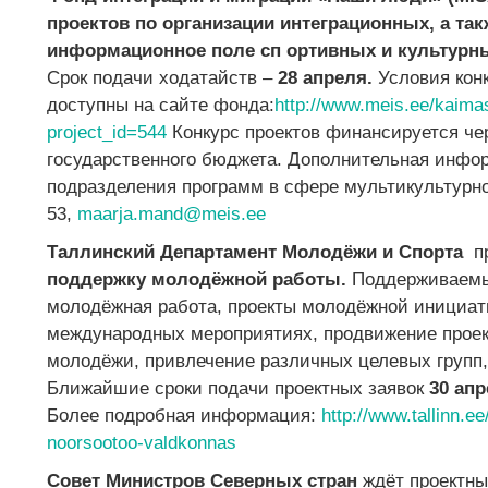
проектов по организации интеграционных, а т
информационное поле сп ортивных и культурн
Срок подачи ходатайств –
28 апреля.
Условия кон
доступны на сайте фонда:
http://www.meis.ee/kaima
project_id=544
Конкурс проектов финансируется че
государственного бюджета. Дополнительная инфо
подразделения программ в сфере мультикультурног
53,
maarja.mand@meis.ee
Таллинский Департамент Молодёжи и Спорта
пр
поддержку молодёжной работы.
Поддерживаемы
молодёжная работа, проекты молодёжной инициат
международных мероприятиях, продвижение проек
молодёжи, привлечение различных целевых групп
Ближайшие сроки подачи проектных заявок
30 апр
Более подробная информация:
http://www.tallinn.e
noorsootoo-valdkonnas
Совет Министров Северных стран
ждёт проектны