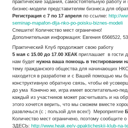
практические задания, самостоятельную работу 
бизнес-модели представителям бизнеса для обрат
Регистрация с 7 по 17 апреля
по ссылке:
http://w
seminap-mapafon-dlja-nko-po-poisku-biznes-modeli
Спешите! Количество мест ограничено!
Дополнительная информация: Евгения 6566522, 5
Практический Клуб продолжает свою работу
5 мая с 15.00 до 17.00 ХЕАК
приглашает в гости д
нам будет
нужна ваша помощь в тестировании н
тему гражданского общества для начинающих НКО
находится в разработке и с Вашей помощью мы б
конструктивную обратную связь, чтобы её усоверше
до ума
Конечно же, игра имеет воспитательно-пед
каждый из участников может расчитывать и на об
этого хочется верить, что мы сможем вместе хоро
развлечься (с ; пользой для всех!)
Мероприятие
Количество мест ограничено, поэтому сообщите о
ЗДЕСЬ:
http://www.heak.ee/v-ppakticheskii-klub-na-t