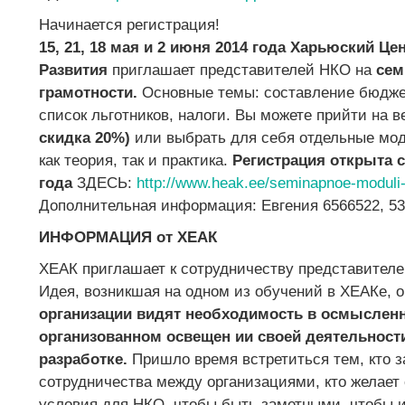
Начинается регистрация!
15, 21, 18 мая и 2 июня 2014 года Харьюский Ц
Развития
приглашает представителей НКО на
сем
грамотности.
Основные темы: составление бюджет
список льготников, налоги. Вы можете прийти на 
скидка 20%)
или выбрать для себя отдельные мод
как теория, так и практика.
Регистрация открыта с
года
ЗДЕСЬ:
http://www.heak.ee/seminapnoe-moduli-
Дополнительная информация: Евгения 6566522, 5
ИНФОРМАЦИЯ от ХЕАК
ХЕАК приглашает к сотрудничеству представител
Идея, возникшая на одном из обучений в ХЕАКе, о
организации видят необходимость в осмысленн
организованном освещен ии своей деятельности
разработке.
Пришло время встретиться тем, кто з
сотрудничества между организациями, кто желае
условия для НКО, чтобы быть заметными, чтобы 