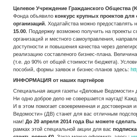
Целевое Учреждение Гражданского Общества (
Фонда объявило
конкурс крупных проектов для
организаций.
Ходатайства можно предоставлять 
15.00.
Поддержку возможно получить на проекты 
организаций и местного самоуправления, направл
доступности и повышения качества через делегир
реализацию составленого бизнес-плана. Величина 
(т.е. до 90% от общей стоимости бюджета). Услов
пособий, формы заявок и бизнес-планов здесь:
ht
ИНФОРМАЦИЯ от наших партнёров
Специальная акция газеты «Деловые Ведомости» 
Ни одно доброе дело не совершается наугад! Каж
И в этом помогает своевременная и достоверная 
Ведомости» (ДВ) станет для вас отличным подспо
нам!
До 20 апреля 2014 года Вы можете сделать 
рамках этой специальной акции для вас
подписка 
стоить ровно €0.
Заказ можно оформить здесь:
ww