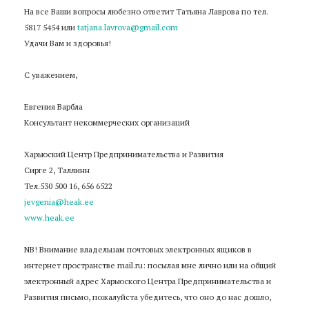
На все Ваши вопросы любезно ответит Татьяна Лаврова по тел.
5817 5454 или
tatjana.lavrova@gmail.com
Удачи Вам и здоровья!
С уважением,
Евгения Варбла
Консультант некоммерческих организаций
Харьюский Центр Предпринимательства и Развития
Сирге 2, Таллинн
Тел.530 500 16, 656 6522
jevgenia@heak.ee
www.heak.ee
NB! Внимание владельцам почтовых электронных ящиков в
интернет пространстве mail.ru: посылая мне лично или на общий
электронный адрес Харьюского Центра Предпринимательства и
Развития письмо, пожалуйста убедитесь, что оно до нас дошло,