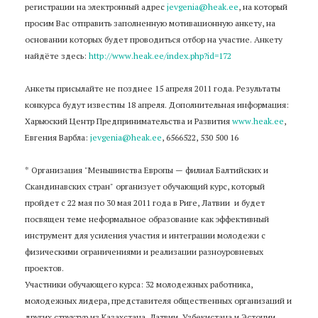
регистрации на электронный адрес
jevgenia@heak.ee
, на который
просим Вас отправить заполненную мотивационную анкету, на
основании которых будет проводиться отбор на участие. Анкету
найдёте здесь:
http://www.heak.ee/index.php?id=172
Анкеты присылайте не позднее 15 апреля 2011 года. Результаты
конкурса будут известны 18 апреля. Дополнительная информация:
Харьюский Центр Предпринимательства и Развития
www.heak.ee
,
Евгения Варбла:
jevgenia@heak.ee
, 6566522, 530 500 16
* Организация "Меньшинства Европы — филиал Балтийских и
Скандинавских стран" организует обучающий курс, который
пройдет с 22 мая по 30 мая 2011 года в Риге, Латвии и будет
посвящен теме неформальное образование как эффективный
инструмент для усиления участия и интеграции молодежи с
физическими ограничениями и реализации разноуровневых
проектов.
Участники обучающего курса: 32 молодежных работника,
молодежных лидера, представителя общественных организаций и
других структур из Казахстана, Латвии, Узбекистана и Эстонии