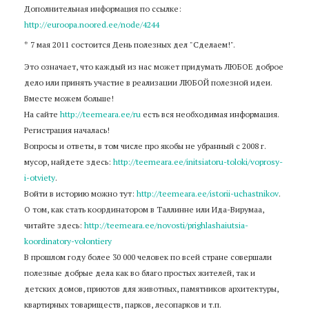
Дополнительная информация по ссылке:
http://euroopa.noored.ee/node/4244
* 7 мая 2011 состоится День полезных дел "Сделаем!".
Это означает, что каждый из нас может придумать ЛЮБОЕ доброе
дело или принять участие в реализации ЛЮБОЙ полезной идеи.
Вместе можем больше!
На сайте
http://teemeara.ee/ru
есть вся необходимая информация.
Регистрация началась!
Вопросы и ответы, в том числе про якобы не убранный с 2008 г.
мусор, найдете здесь:
http://teemeara.ee/initsiatoru-toloki/voprosy-
i-otviety
.
Войти в историю можно тут:
http://teemeara.ee/istorii-uchastnikov
.
О том, как стать координатором в Таллинне или Ида-Вирумаа,
читайте здесь:
http://teemeara.ee/novosti/prighlashaiutsia-
koordinatory-volontiery
В прошлом году более 30 000 человек по всей стране совершали
полезные добрые дела как во благо простых жителей, так и
детских домов, приютов для животных, памятников архитектуры,
квартирных товариществ, парков, лесопарков и т.п.