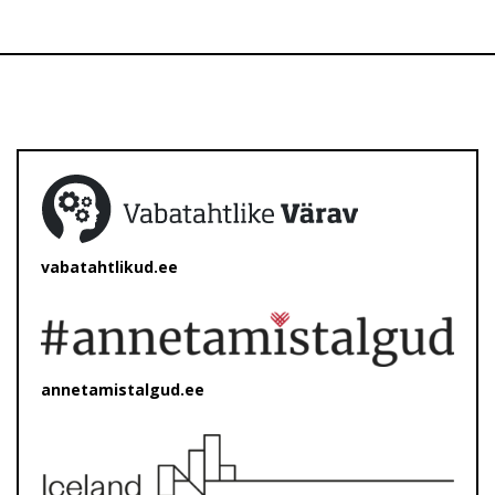
vabatahtlikud.ee
annetamistalgud.ee