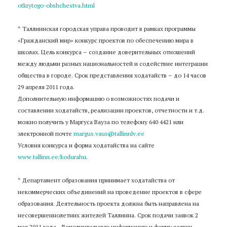
otkrytogo-obshchestva.html
* Таллиннская городская управа проводит в рамках программы
«Гражданский мир» конкурс проектов по обеспечению мира в
школах. Цель конкурса – создание доверительных отношений
между людьми разных национальностей и содействие интеграции
общества в городе. Срок представления ходатайств – до 14 часов
29 апреля 2011 года.
Дополнительную информацию о возможностях подачи и
составлении ходатайств, реализации проектов, отчетности и т.д.
можно получить у Маргуса Вауза по телефону 640 4421 или
электронной почте
margus.vaus@tallinnlv.ee
Условия конкурса и форма ходатайства на сайте
www.tallinn.ee/kodurahu
.
* Департамент образования принимает ходатайства от
некоммерческих объединений на проведение проектов в сфере
образования. Деятельность проекта должна быть направлена на
несовершеннолетних жителей Таллинна. Срок подачи заявок 2
мая 2011 года. Дополнительную информацию и форму заявки