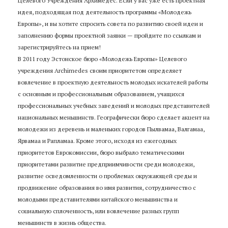
Целевого Учреждения Архимедес. Если у вас уже есть проектная
идея, подходящая под деятельность программы «Молодежь
Европы», и вы хотите спросить совета по развитию своей идеи и
заполнению формы проектной заявки — пройдите по ссылкам и
зарегистрируйтесь на прием!
В 2011 году Эстонское бюро «Молодежь Европы» Целевого
учреждения Archimedes своим приоритетом определяет
вовлечение в проектную деятельность молодых искателей работы
с основным и профессиональным образованием, учащихся
профессиональных учебных заведений и молодых представителей
национальных меньшинств. Географически бюро сделает акцент на
молодежи из деревень и маленьких городов Пылвамаа, Валгамаа,
Ярвамаа и Рапламаа. Кроме этого, исходя из ежегодных
приоритетов Еврокомиссии, бюро выбрало тематическими
приоритетами развитие предприимчивости среди молодежи,
развитие осведомленности о проблемах окружающей среды и
продвижение образования во имя развития, сотрудничество с
молодыми представителями китайского меньшинства и
социальную сплоченность, или вовлечение разных групп
меньшинств в жизнь общества.