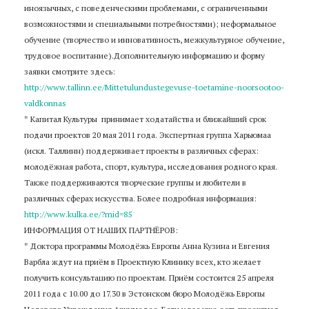
иноязычных, с поведенческими проблемами, с ограниченными
возможностями и специальными потребностями); неформальное
обучение (творчество и инновативность, межкультурное обучение,
трудовое воспитание).Дополнительную информацию и форму
заявки смотрите здесь:
http://www.tallinn.ee/Mittetulundustegevuse-toetamine-noorsootoo-
valdkonnas
* Капитал Культуры принимает ходатайства и ближайший срок
подачи проектов 20 мая 2011 года. Экспертная группа Харьюмаа
(искл. Таллинн) поддерживает проекты в различных сферах:
молодёжная работа, спорт, культура, исследования родного края.
Также поддерживаются творческие группы и любители в
различных сферах искусства. Более подробная информация:
http://www.kulka.ee/?mid=85
ИНФОРМАЦИЯ ОТ НАШИХ ПАРТНЁРОВ:
* Доктора программы Молодёжь Европы Анна Кузина и Евгения
Варбла ждут на приём в Проектную Клинику всех, кто желает
получить консультацию по проектам. Приём состоится 25 апреля
2011 года с 10.00 до 17.30 в Эстонском бюро Молодёжь Европы