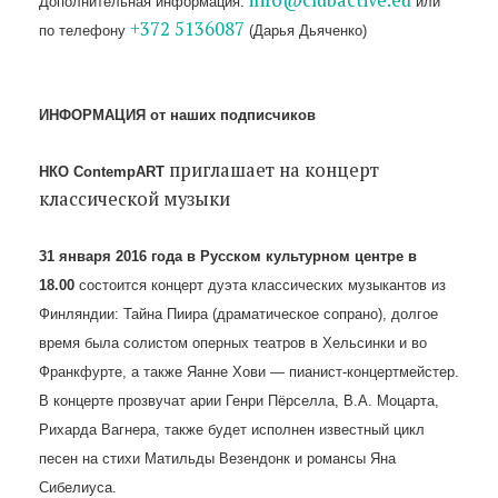
Дополнительная информация:
или
+372 5136087
по телефону
(Дарья Дьяченко)
ИНФОРМАЦИЯ от наших подписчиков
приглашает на концерт
НКО ContempART
классической музыки
31 января 2016 года в Русском культурном центре в
18.00
состоится концерт дуэта классических музыкантов из
Финляндии: Тайна Пиира (драматическое сопрано), долгое
время была солистом оперных театров в Хельсинки и во
Франкфурте, а также Яанне Хови — пианист-концертмейстер.
В концерте прозвучат арии Генри Пёрселла, В.А. Моцарта,
Рихарда Вагнера, также будет исполнен известный цикл
песен на стихи Матильды Везендонк и романсы Яна
Сибелиуса.