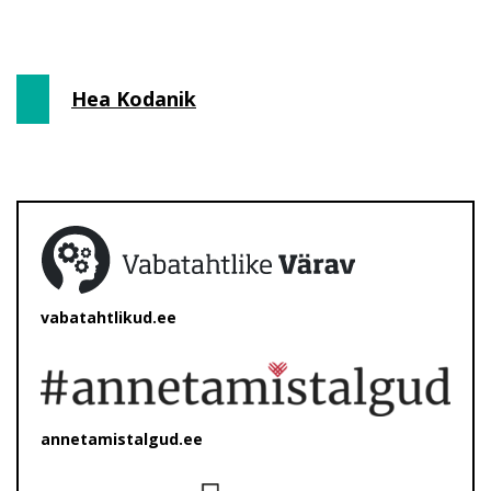
Hea Kodanik
vabatahtlikud.ee
annetamistalgud.ee