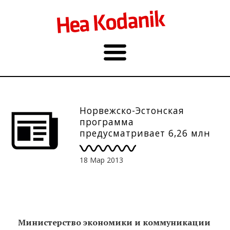
Норвежско-Эстонская
программа
предусматривает 6,26 млн
евро на развитие
дружелюбных к
18 Мар 2013
окружающей среде ИТ-услуг
или продуктов
Министерство экономики и коммуникации