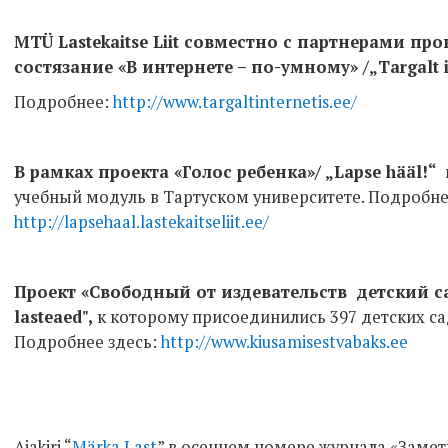
MTÜ Lastekaitse Liit совместно с партнерами пр
состязание «В интернете – по-умному» /„Targalt in
Подробнее:
http://www.targaltinternetis.ee/
В рамках проекта «Голос ребенка»/ „Lapse hääl!“
учебный модуль в Тартуском университете. Подробне
http://lapsehaal.lastekaitseliit.ee/
Проект «Свободный от издевательств детский сад
lasteaed",
к которому присоединились 397 детских са
Подробнее здесь:
http://www.kiusamisestvabaks.ee
Ajakiri “
Märka Last
” в осеннем номере журнала «Замет