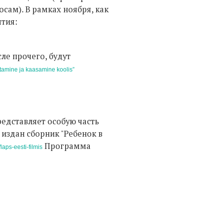
сам). В рамках ноября, как
ятия:
сле прочего, будут
tamine ja kaasamine koolis”
редставляет особую часть
издан сборник "Ребенок в
Программа
laps-eesti-filmis