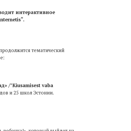
оводит интерактивное
ternetis“.
продолжится тематический
е:
» /"Kiusamisest vaba
дов и 25 школ Эстонии.
ь ребенка!», который выйдет на