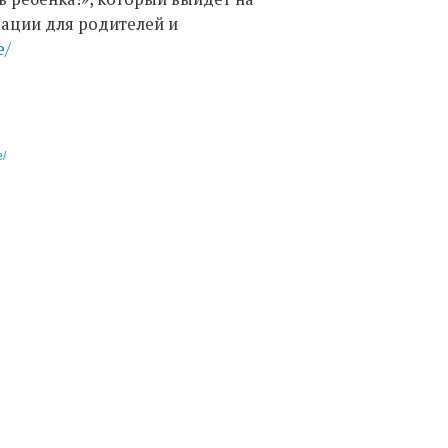
мации для родителей и
e/
e/