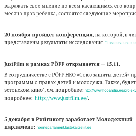
выражать свое мнение по всем касающимся его вопро
месяца прав ребенка, состоятся следующие меропри
20 ноября пройдет конференция
, на которой, в чи
представлены результаты исследования
“Laste osaluse toe
JustFilm в рамках PÖFF открывается — 15.11.
В сотрудничестве с PÖFF НКО «Союз защиты детей» п
программы о правах детей и молодежи. Также, будет 
эстонском кино", см. подробнее:
http://www.hooandja.ee/projekt/
подробнее:
http://www.justfilm.ee/
.
5 декабря в Рийгикогу заработает Молодежный
парламент:
noorteparlament.lastekaitseliit.ee