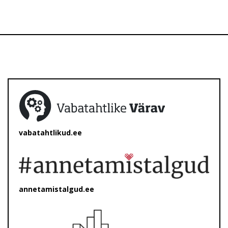
vabatahtlikud.ee
annetamistalgud.ee