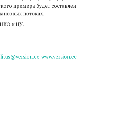
еского примера будет составлен
нансовых потоках.
 НКО и ЦУ.
litus@version.ee
www.version.ee
,