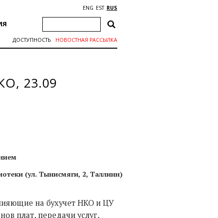
ENG
EST
RUS
ИЯ
ДОСТУПНОСТЬ
НОВОСТНАЯ РАССЫЛКА
КО, 23.09
ением
теки (ул. Тынисмяги, 2, Таллинн)
лияющие на бухучет НКО и ЦУ
ов плат, передачи услуг,