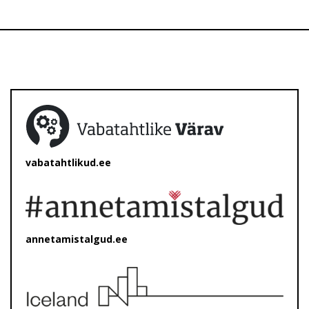
vabatahtlikud.ee
annetamistalgud.ee