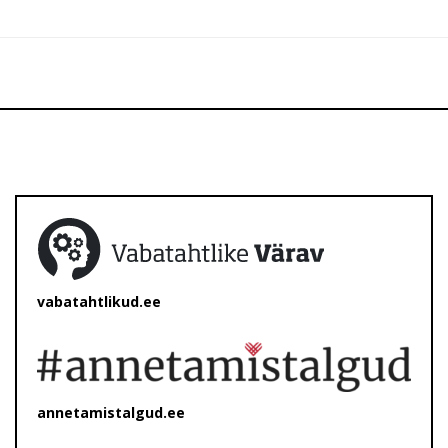
vabatahtlikud.ee
annetamistalgud.ee