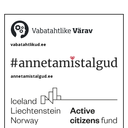
vabatahtlikud.ee
annetamistalgud.ee