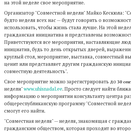
на этой неделе свое мероприятие.
Организатор "Совместной недели" Майко Кескюла: "Со
будто неделя всех нас — будут говорить о возможно
использовать, чтобы жизнь стала лучше. На этой неде
гражданская инициатива и представлены возможност
Приветствуются все мероприятия, наставляющие люд
инициатив, будь то день открытых дверей, выражение
круглый стол, мероприятие, выставка, совместный вые
ценит или представляет другим гражданскую инициат
совместную деятельность".
Свое мероприятие можно зарегистрировать до
30 се
недели"
www.uhisnadal.ee
. Просто следует найти ближ
информацию о мероприятии консультанту центра раз
общереспубликанскую программу "Совместной недели
смогут его найти.
"Совместная неделя" — неделя, знакомящая с гражда
гражданским обществом, которая проходит во второй