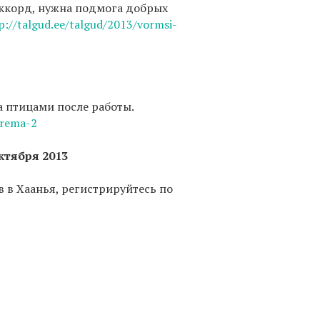
аккорд, нужна подмога добрых
p://talgud.ee/talgud/2013/vormsi-
а птицами после работы.
drema-2
октября 2013
 в Хаанья, регистрируйтесь по