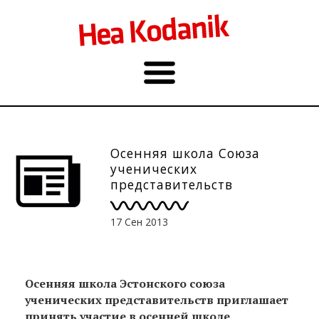
Осенняя школа Союза
ученических
представительств
сосредотачивается на
школьном насилии. 21.09.
17 Сен 2013
Осенняя школа Эстонского союза
ученических представительств приглашает
принять участие в осенней школе