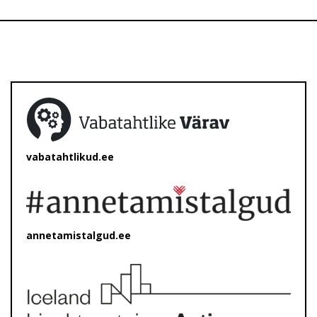
vabatahtlikud.ee
annetamistalgud.ee