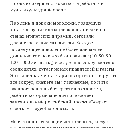
готовые совершенствоваться и работать в
мультикультурной среде.
Про лень и пороки молодежи, грядущую
катастрофу цивилизации жрецы писали на
стенах египетских пирамид, сетовали
древнегреческие мыслители. Каждое
последующее поколение более или менее
довольно тем, как это было раньше (10-30-50-
100-1000 лет назад) и безутешно сокрушается о
своих детях, ругает новых правителей и газеты.
Это типичная черта стариков брюзжать и ругать
все вокруг, скажете вы? Уважаемые, но и это
распространенный стереотип о старости,
разбить который мне лично помогает
замечательный российский проект «Возраст
счастья» — ageofhappiness.ru.
Меня эти потрясающие истории «тех, кому за
80» действительно поменяли. Сломалась стена,