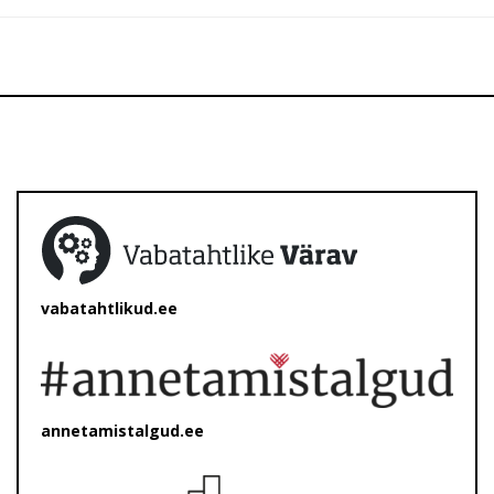
vabatahtlikud.ee
annetamistalgud.ee