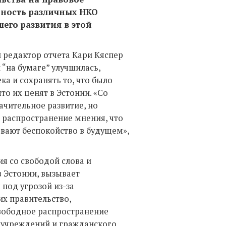
ьность различных НКО
его развития в этой
и редактор отчета Кари Кяспер
 “на бумаге” улучшилась,
а и сохранять то, что было
то их ценят в Эстонии. «Со
чительное развитие, но
 распространение мнения, что
вают беспокойство в будущем»,
я со свободой слова и
в Эстонии, вызывает
под угрозой из-за
х правительство,
вободное распространение
 учреждений и гражданского