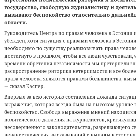
государство, свободную журналистику и деятел
вызывают беспокойство относительно дальнейш
области.
Руководитель Центра по правам человека в Эстонии 
убежден, хотя ситуация с правами человека в Эстонии
необходимо по существу реализовывать права человек
достигнуто в прошлом, чтобы все люди чувствовали, ч
времени обретения независимости мы претерпели зна
распространение риторики нетерпимости и все более
права человека являются правами большинства, вызы
— сказал Каспер.
Впервые за всю историю составления доклада ситуаци
выражения, которая всегда была на высоком уровне 
беспокойство. Свобода выражения мнений находится 
политического давления на журналистов, критикующи
несовершенного законодательства, разрешающего с
ненавистнических высказываний и выпады в сторону