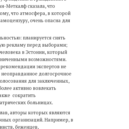
ан-Меткалф сказала, что
ому, что атмосфера, в которой
амоцензуру, очень опасна для
ьностью: планируется снять
ую рекламу перед выборами;
человека в Эстонии, который
раниченными возможностями.
 рекомендации экспертов не
ь неоправданное долгосрочное
голосования для заключенных,
более активно вовлекать
акже сократить
атрических больницах.
 глав, авторы которых являются
чных организаций. Например, в
нств, беженцев,