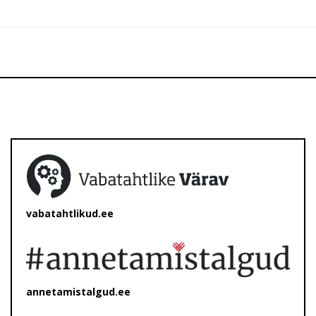
vabatahtlikud.ee
annetamistalgud.ee