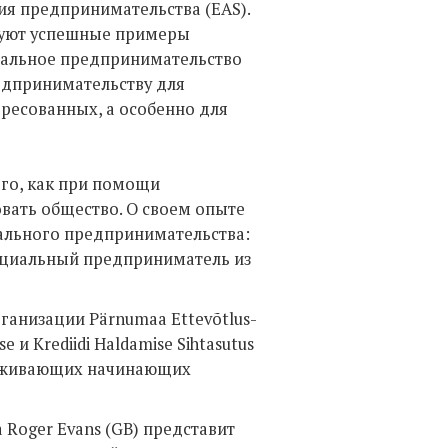
ия предпринимательства (EAS).
руют успешные примеры
альное предпринимательство
едпринимательству для
ересованных, а особенно для
го, как при помощи
вать общество. О своем опыте
ального предпринимательства:
е социальный предприниматель из
анизации Pärnumaa Ettevõtlus-
e и Krediidi Haldamise Sihtasutus
держивающих начинающих
 Roger Evans (GB) представит