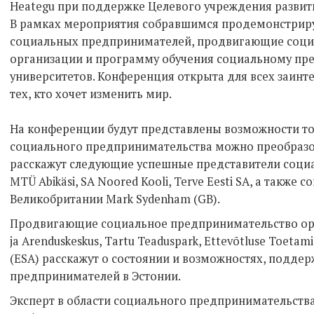
Heategu при поддержке Целевого учреждения развит
В рамках мероприятия собравшимся продемонстри
социальных предпринимателей, продвигающие соци
организации и программу обучения социальному пр
университетов. Конференция открыта для всех заинт
тех, кто хочет изменить мир.
На конференции будут представлены возможности то
социального предпринимательства можно преобразо
расскажут следующие успешные представители соци
MTÜ Abikäsi, SA Noored Kooli, Terve Eesti SA, а такж
Великобритании Mark Sydenham (GB).
Продвигающие социальное предпринимательство орг
ja Arenduskeskus, Tartu Teaduspark, Ettevõtluse Toetamis
(ESA) расскажут о состоянии и возможностях, под
предпринимателей в Эстонии.
Эксперт в области социального предпринимательства