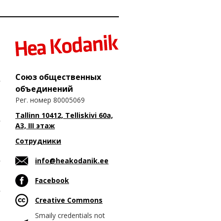
Союз общественных
объединений
Рег. номер 80005069
Tallinn 10412, Telliskivi 60a,
A3, III этаж
Сотрудники
info@heakodanik.ee
Facebook
Creative Commons
Smaily credentials not