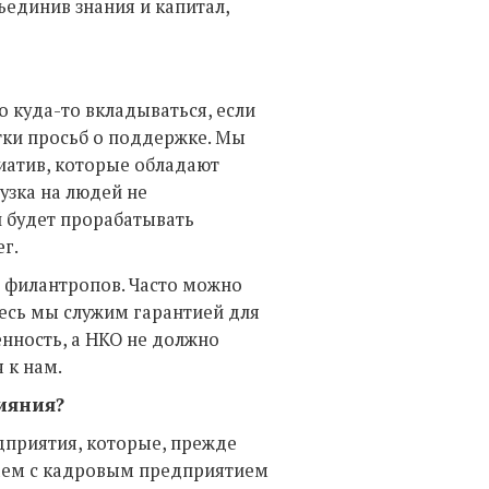
ъединив знания и капитал,
 куда-то вкладываться, если
ки просьб о поддержке. Мы
иатив, которые обладают
узка на людей не
й будет прорабатывать
г.
 филантропов. Часто можно
десь мы служим гарантией для
енность, а НКО не должно
 к нам.
лияния?
дприятия, которые, прежде
чаем с кадровым предприятием