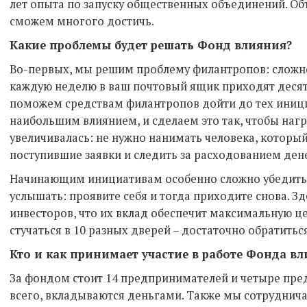
лет опыта по запуску общественных объединений. Об
сможем многого достичь.
Какие проблемы будет решать Фонд влияния?
Во-первых, мы решим проблему филантропов: сложно
каждую неделю в ваш почтовый ящик приходят десят
поможем средствам филантропов дойти до тех иниц
наибольшим влиянием, и сделаем это так, чтобы нагр
увеличивалась: не нужно нанимать человека, которы
поступившие заявки и следить за расходованием дене
Начинающим инициативам особенно сложно убедить
услышать: проявите себя и тогда приходите снова. З
инвесторов, что их вклад обеспечит максимальную ц
стучаться в 10 разных дверей – достаточно обратиться
Кто и как принимает участие в работе Фонда в
За фондом стоит 14 предпринимателей и четыре пре
всего, вкладываются деньгами. Также мы сотрудни