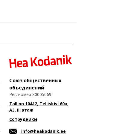
Союз общественных
объединений
Рег. номер 80005069
Tallinn 10412, Telliskivi 60a,
A3, III этаж
Сотрудники
info@heakodanik.ee