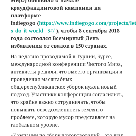
Мир») объявило о начале
краудфандинговой кампании на
платформе
Indiegogo
(
https://www.indiegogo.com/projects/let
s-do-it-world—3#/
), чтобы 8 сентября 2018
года состоялся Всемирный День
избавления от свалок в 150 странах.
На недавно проводимой в Турции, Бурсе,
международной конференции Чистого Мира,
активисты решили, что вместо организации и
проведения масштабных
общереспубликанских уборок нужен новый
подход. Участники конференции согласились,
что крайне важно сотрудничать, чтобы
повышать осведомленность землян о
проблеме, которую мусор представляет на
глобальном уровне.
«Кампании по сбору пожертвований – это шаг