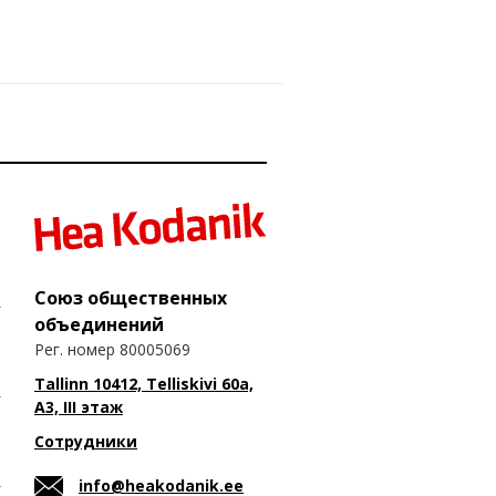
Союз общественных
объединений
Рег. номер 80005069
Tallinn 10412, Telliskivi 60a,
A3, III этаж
Сотрудники
info@heakodanik.ee