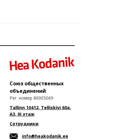
Союз общественных
объединений
Рег. номер 80005069
Tallinn 10412, Telliskivi 60a,
A3, III этаж
Сотрудники
info@heakodanik.ee