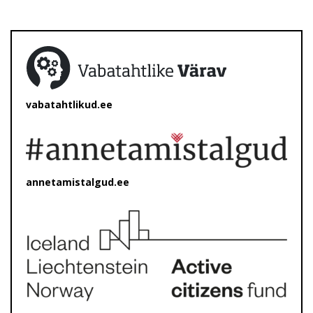
vabatahtlikud.ee
annetamistalgud.ee