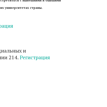
встретиться с нынешними и бывшими
их университетах страны.
рация
оциальных и
нии 214.
Регистрация