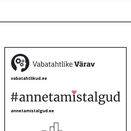
vabatahtlikud.ee
annetamistalgud.ee