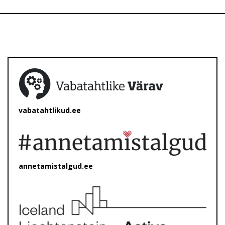
vabatahtlikud.ee
annetamistalgud.ee