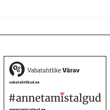
vabatahtlikud.ee
annetamistalgud.ee