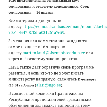
2020 представлена на официальный круг
согласования и открытую консультацию. Срок
согласования — 16 января.
Все материалы доступны по
адресу
https://eelnoud.valitsus.ee/main/mount/docLi
70e1-4347-870d-a031261a7c39
.
Замечания или комментарии ожидаются
самое позднее к 16 января по
адресу
marten.lauri@siseministeerium.ee
или
через инфосистему законопроектов.
EMSL также даст обратную связь программе
развития, и если кто-то не хочет писать
министерству напрямую, свяжитесь к
четвергу
(
alari@ngo.ee
).
(15.01) с Алари
В совместной комиссии Правительства
Республики и представителей гражданских
объединений задавались вопросы на тему