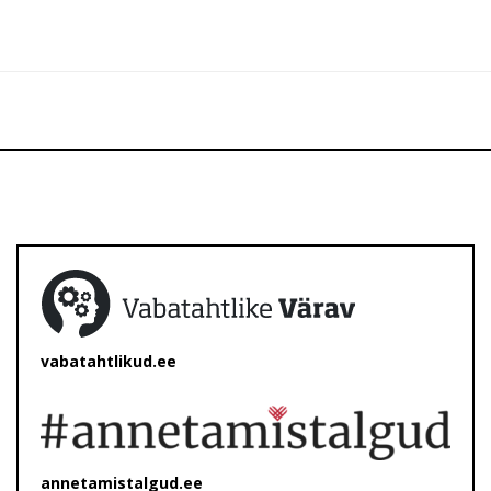
vabatahtlikud.ee
annetamistalgud.ee