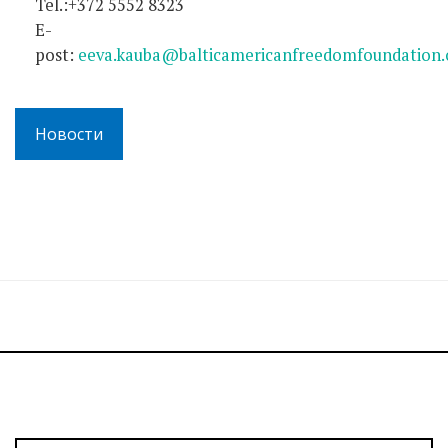
Tel.:+372 5552 8323
E-
post:
eeva.kauba@balticamericanfreedomfoundation.
Новости