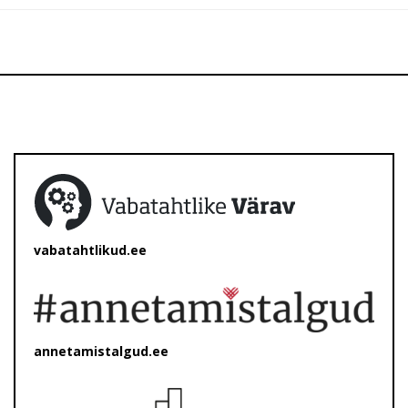
vabatahtlikud.ee
annetamistalgud.ee