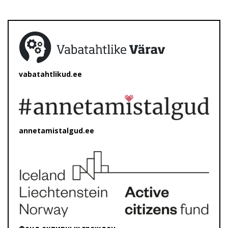
vabatahtlikud.ee
annetamistalgud.ee