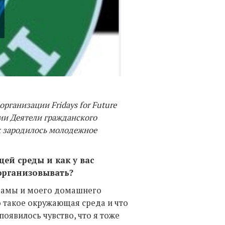
Фото:
рганизации Fridays for Future
мии Деятели гражданского
ак зародилось молодежное
ей среды и как у вас
 организовывать?
 мамы и моего домашнего
о такое окружающая среда и что
оявилось чувство, что я тоже