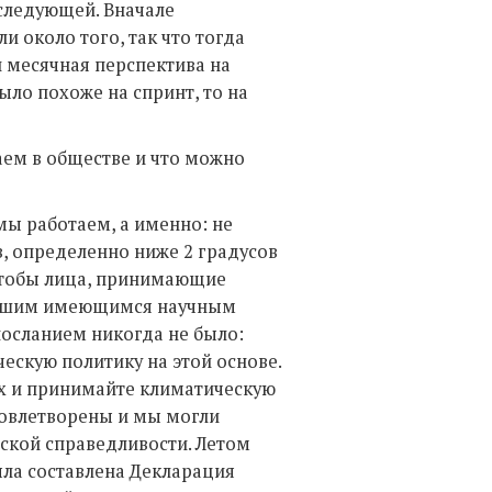
 следующей. Вначале
 около того, так что тогда
и месячная перспектива на
было похоже на спринт, то на
аем в обществе и что можно
 мы работаем, а именно: не
в, определенно ниже 2 градусов
 чтобы лица, принимающие
лучшим имеющимся научным
осланием никогда не было:
скую политику на этой основе.
х и принимайте климатическую
довлетворены и мы могли
еской справедливости. Летом
ыла составлена Декларация