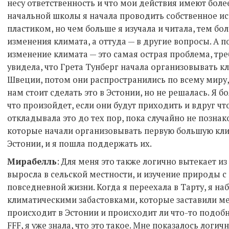
несу ответственность и что мои действия имеют боле
начальной школы я начала проводить собственное ис
пластиком, но чем больше я изучала и читала, тем б
изменения климата, а оттуда — в другие вопросы. А п
изменение климата — это самая острая проблема, тр
увидела, что Грета Тунберг начала организовывать к
Швеции, потом они распространились по всему миру, 
нам стоит сделать это в Эстонии, но не решалась. Я бо
что произойдет, если они будут приходить и вдруг что
откладывала это до тех пор, пока случайно не позн
которые начали организовывать первую большую кли
Эстонии, и я пошла поддержать их.
Мирабелль
: Для меня это также логично вытекает и
выросла в сельской местности, и изучение природы с
повседневной жизни. Когда я переехала в Тарту, я н
климатическими забастовками, которые заставили ме
происходит в Эстонии и происходит ли что-то подобн
FFF, я уже знала, что это такое. Мне показалось логи