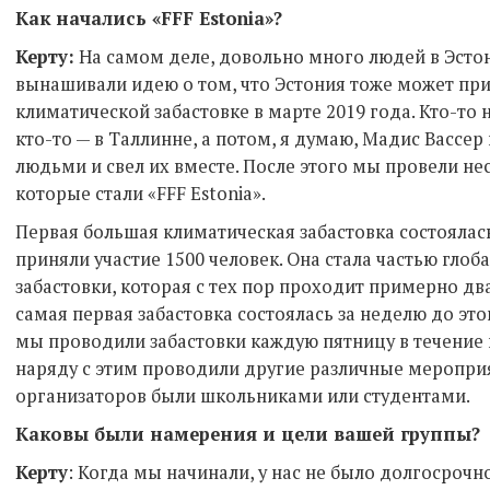
Как начались «FFF Estonia»?
Керту:
На самом деле, довольно много людей в Эстон
вынашивали идею о том, что Эстония тоже может при
климатической забастовке в марте 2019 года. Кто-то 
кто-то — в Таллинне, а потом, я думаю, Мадис Вассе
людьми и свел их вместе. После этого мы провели не
которые стали «FFF Estonia».
Первая большая климатическая забастовка состоялась 
приняли участие 1500 человек. Она стала частью гло
забастовки, которая с тех пор проходит примерно два
самая первая забастовка состоялась за неделю до этог
мы проводили забастовки каждую пятницу в течение п
наряду с этим проводили другие различные меропри
организаторов были школьниками или студентами.
Каковы были намерения и цели вашей группы?
Керту
: Когда мы начинали, у нас не было долгосрочн