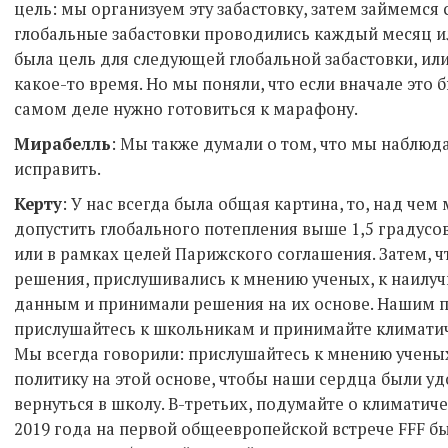
цель: мы организуем эту забастовку, затем займемся
глобальные забастовки проводились каждый месяц или
была цель для следующей глобальной забастовки, ил
какое-то время. Но мы поняли, что если вначале это 
самом деле нужно готовиться к марафону.
Мирабелль
: Мы также думали о том, что мы наблюд
исправить.
Керту
: У нас всегда была общая картина, то, над чем
допустить глобального потепления выше 1,5 градусо
или в рамках целей Парижского соглашения. Затем,
решения, прислушивались к мнению ученых, к наи
данным и принимали решения на их основе. Нашим п
прислушайтесь к школьникам и принимайте климатиче
Мы всегда говорили: прислушайтесь к мнению учены
политику на этой основе, чтобы наши сердца были у
вернуться в школу. В-третьих, подумайте о климатич
2019 года на первой общеевропейской встрече FFF б