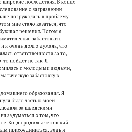
е широкие последствия. В конце
следование о загрязнении
ольше погружалась в проблему
отом мне стало казаться, что
ебующая решения. Потом я
лиматические забастовки в
и я очень долго думала, что
ялась ответственности за то,
-то пойдет не так. Я
акомилась с молодыми людьми,
матическую забастовку в
з домашнего образования. Я
 нуля было частью моей
аблюдала за шведскими
ня задуматься о том, что
ое. Когда родился эстонский
чным присоединиться, ведь я