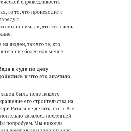
тической справедливости.
х, то то, что происходит с
наряду с
о мы понимали, что это очень
яние.
на людей, так что те, кто
в течение более или менее
да в суде по делу
обились и что это значило
 завод был в поле нашего
екращение его строительства на
Юри Ратаса не делать этого. Все
ствительно казалось последней
 Мы попробуем. Мы никогда
овая неизведанная территория