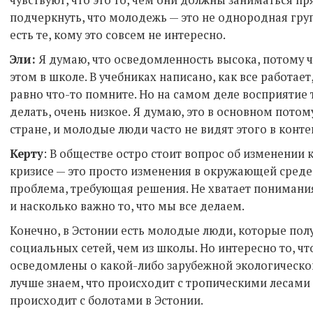
чувствуют, что это то, чем они должны заниматься пря
подчеркнуть, что молодежь — это не однородная груп
есть те, кому это совсем не интересно.
Эли:
Я думаю, что осведомленность высока, потому ч
этом в школе. В учебниках написано, как все работает,
равно что-то помните. Но на самом деле восприятие 
делать, очень низкое. Я думаю, это в основном пото
стране, и молодые люди часто не видят этого в конт
Керту
: В обществе остро стоит вопрос об изменении
кризисе — это просто изменения в окружающей среде
проблема, требующая решения. Не хватает понимания
и насколько важно то, что мы все делаем.
Конечно, в Эстонии есть молодые люди, которые по
социальных сетей, чем из школы. Но интересно то, ч
осведомлены о какой-либо зарубежной экологическо
лучше знаем, что происходит с тропическими лесами 
происходит с болотами в Эстонии.