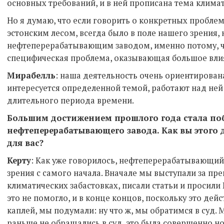
основных требований, и в ней прописана тема клима
Но я думаю, что если говорить о конкретных проблема
эстонским лесом, всегда было в поле нашего зрения, 
нефтеперерабатывающим заводом, именно потому, чт
специфическая проблема, оказывающая большое вли
Мирабелль
: наша деятельность очень ориентирована 
интересуется определенной темой, работают над ней 
длительного периода времени.
Большим достижением прошлого года стала побе
нефтеперерабатывающего завода. Как вы этого д
для вас?
Керту
: Как уже говорилось, нефтеперерабатывающий
зрения с самого начала. Вначале мы выступали за пр
климатических забастовках, писали статьи и просили 
это не помогло, и в конце концов, поскольку это дей
каплей, мы подумали: ну что ж, мы обратимся в суд.
раньше не обращались в суд, это была совершенно н