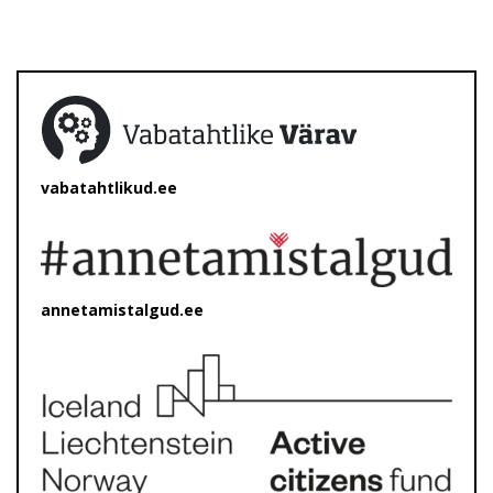
vabatahtlikud.ee
annetamistalgud.ee