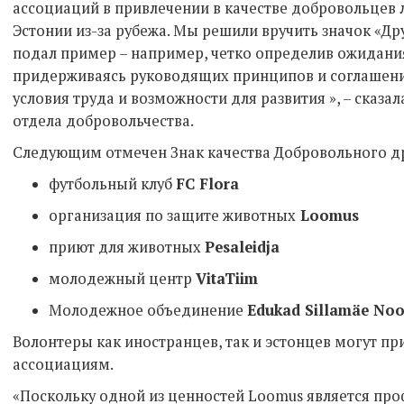
ассоциаций в привлечении в качестве добровольцев 
Эстонии из-за рубежа. Мы решили вручить значок «Др
подал пример – например, четко определив ожидания
придерживаясь руководящих принципов и соглашени
условия труда и возможности для развития », – сказал
отдела добровольчества.
Следующим отмечен Знак качества Добровольного др
футбольный клуб
FC Flora
организация по защите животных
Loomus
приют для животных
Pesaleidja
молодежный центр
VitaTiim
Молодежное объединение
Edukad Sillamäe Noo
Волонтеры как иностранцев, так и эстонцев могут пр
ассоциациям.
«Поскольку одной из ценностей Loomus является пр