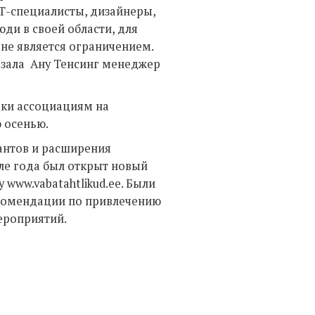
Т-специалисты, дизайнеры,
ди в своей области, для
не является ограничением.
казала Ану Тенсинг менеджер
ачки ассоциациям на
 осенью.
антов и расширения
ле года был открыт новый
 www.vabatahtlikud.ee. Были
комендации по привлечению
ероприятий.