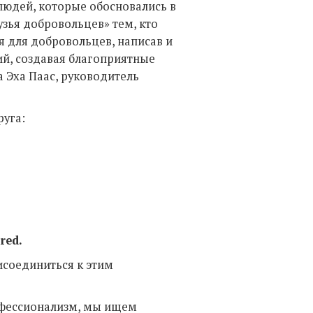
людей, которые обосновались в
узья добровольцев» тем, кто
 для добровольцев, написав и
й, создавая благоприятные
а Эха Паас, руководитель
уга:
red.
исоединиться к этим
офессионализм, мы ищем