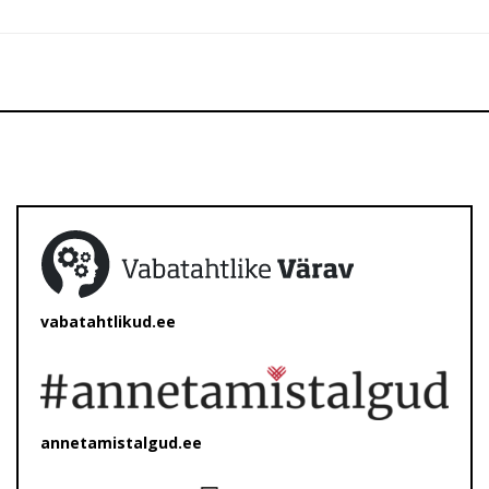
vabatahtlikud.ee
annetamistalgud.ee