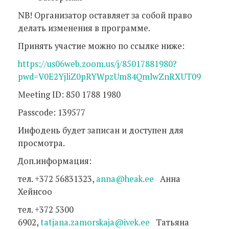
NB! Организатор оставляет за собой право
делать изменения в программе.
Принять участие можно по ссылке ниже:
https://us06web.zoom.us/j/85017881980?
pwd=V0E2YjliZ0pRYWpzUm84QmlwZnRXUT09
Meeting ID: 850 1788 1980
Passcode: 139577
Инфодень будет записан и доступен для
просмотра.
Доп.информация:
тел. +372 56831323,
anna@heak.ee
Анна
Хейнсоо
тел. +372 5300
6902,
tatjana.zamorskaja@ivek.ee
Татьяна