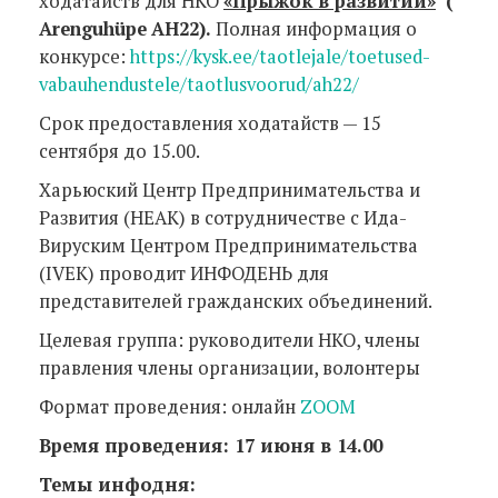
ходатайств для НКО
«Прыжок в развитии»
(
Arenguhüpe
AH22).
Полная информация о
конкурсе:
https://kysk.ee/taotlejale/toetused-
vabauhendustele/taotlusvoorud/ah22/
Срок предоставления ходатайств — 15
сентября до 15.00.
Харьюский Центр Предпринимательства и
Развития (HEAK) в сотрудничестве с Ида-
Вируским Центром Предпринимательства
(IVEK) проводит ИНФОДЕНЬ для
представителей гражданских объединений.
Целевая группа: руководители НКО, члены
правления члены организации, волонтеры
Формат проведения: онлайн
ZOOM
Время проведения: 17 июня в 14.00
Темы инфодня: