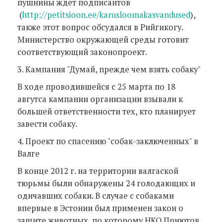
пушнины ждет подписантов
(
http://petitsioon.ee/karusloomakasvandused
),
также этот вопрос обсудался в Рийгикогу.
Министерство окружающей среды готовит
соответствующий законопроект.
3. Кампания "Думай, прежде чем взять собаку"
В ходе проводившейся с 25 марта по 18
авгутса кампании организации взывали к
большей ответственности тех, кто планирует
завести собаку.
4. Проект по спасению "собак-заключенных" в
Валге
В конце 2012 г. на территории валгаской
тюрьмы были обнаружены 24 голодающих и
одичавших собаки. В случае с собаками
впервые в Эстонии был применен закон о
защите животных, по которому НКО Приютов