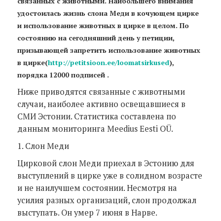
связанных с животными. Наибольшего внимания
удостоилась жизнь слона Меди в кочующем цирке
и использование животных в цирке в целом. По
состоянию на сегодняшний день у петиции,
призывающей запретить использование животных
в цирке
(
http://petitsioon.ee/loomatsirkused
)
,
порядка 12000 подписей .
Ниже приводятся связанные с животными
случаи, наиболее активно освещавшиеся в
СМИ Эстонии. Статистика составлена по
данным мониторинга Meedius Eesti OÜ.
1. Слон Меди
Цирковой слон Меди приехал в Эстонию для
выступлений в цирке уже в солидном возрасте
и не наилучшем состоянии. Несмотря на
усилия разных организаций, слон продолжал
выступать. Он умер 7 июня в Нарве.