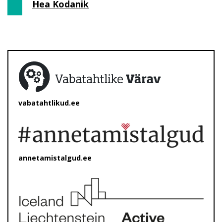
Hea Kodanik
vabatahtlikud.ee
annetamistalgud.ee