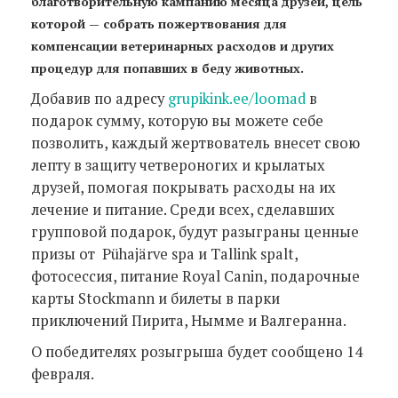
благотворительную кампанию месяца друзей, цель
которой — собрать пожертвования для
компенсации ветеринарных расходов и других
процедур для попавших в беду животных.
Добавив по адресу
grupikink.ee/loomad
в
подарок сумму, которую вы можете себе
позволить, каждый жертвователь внесет свою
лепту в защиту четвероногих и крылатых
друзей, помогая покрывать расходы на их
лечение и питание. Среди всех, сделавших
групповой подарок, будут разыграны ценные
призы от Pühajärve spa и Tallink spalt,
фотосессия, питание Royal Canin, подарочные
карты Stockmann и билеты в парки
приключений Пирита, Нымме и Валгеранна.
О победителях розыгрыша будет сообщено 14
февраля.