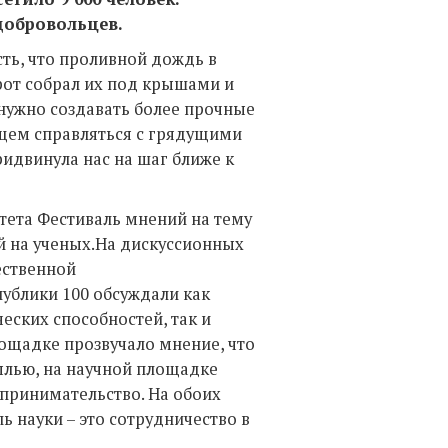
добровольцев.
ть, что проливной дождь в
рот собрал их под крышами и
 нужно создавать более прочные
ущем справляться
c
грядущими
ридвинула нас на шаг ближе к
тета Фестиваль мнений на тему
 на ученых.На дискуссионных
ественной
ублики 100 обсуждали как
еских способностей, так и
лощадке прозвучало мнение, что
ылью, на научной площадке
принимательство. На обоих
ь науки – это сотрудничество
в