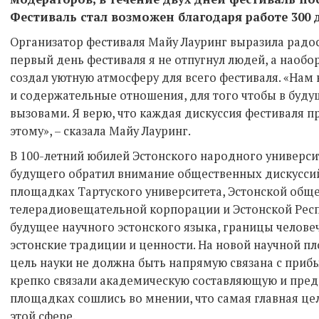
Фестиваль стал возможен благодаря работе 300 
Организатор фестиваля Майу Лауринг выразила радос
первый день фестиваля я не отпугнул людей, а наобо
создал уютную атмосферу для всего фестиваля. «Нам
и содержательные отношения, для того чтобы в буд
вызовами. Я верю, что каждая дискуссия фестиваля п
этому», – сказала Майу Лауринг.
В 100-летний юбилей Эстонского народного универси
будущего обратил внимание общественных дискуссий
площадках Тартуского университета, Эстонской общ
телерадиовещательной корпорации и Эстонской Респ
будущее научного эстонского языка, границы человеч
эстонские традиции и ценности. На новой научной п
цель науки не должна быть напрямую связана с приб
крепко связали академическую составляющую и пред
площадках сошлись во мнении, что самая главная цел
этой сфере.