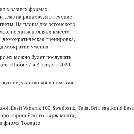
я в разных формах.
а глаз на рандеву, и в течение
ответы. На площадке эстонского
омые песни исполняли вместе
а демократическая тренировка,
 демократии умения.
оро их можно будет послушать
т в Пайде 7 и 8 августа 2020
скуссии, участвовал и помогал
kool
,
Eesti
Vabariik
100,
Swedbank
,
Telia
,
Briti
saatkond
Eest
юро Европейского Парламента,
 и фирма
Topauto
.