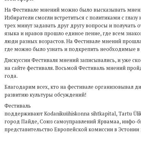
На Фестивале мнений можно было высказывать мнени
Избиратели смогли встретиться с политиками с глазу н
трех минут задавать друг другу вопросы и получать 
языка и нравов прошло единое пение, где всем знак
люди разных возрастов. На Фестивале мнений прошл
где можно было узнать и подкрепить необходимые в
Дискуссии Фестиваля мнений записывались, и уже ск
на сайте фестиваля. Восьмой Фестиваль мнений пройде
года.
Благодарим всех, кто на фестивале организовывал ди
развитию культуры обсуждений!
Фестиваль
поддерживают
Kodaniku
ü
hiskonna
sihtkapital
,
Tartu
Ü
li
город Пайде, Союз самоуправлений Ярвамаа, инфо-б
представительство Европейской комиссии в Эстонии