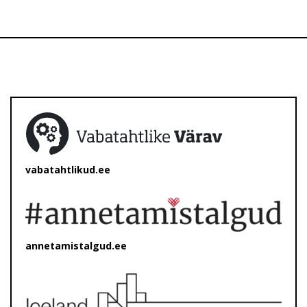
vabatahtlikud.ee
annetamistalgud.ee