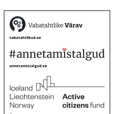
vabatahtlikud.ee
annetamistalgud.ee