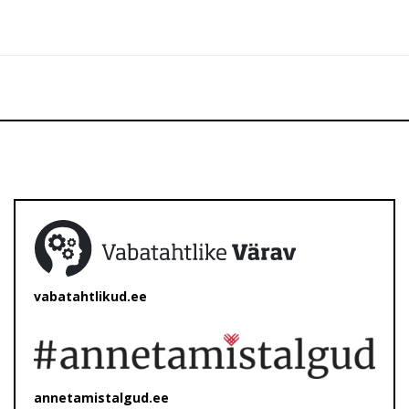
vabatahtlikud.ee
annetamistalgud.ee