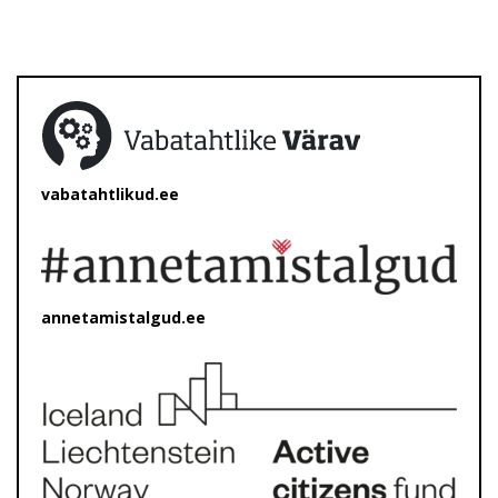
vabatahtlikud.ee
annetamistalgud.ee