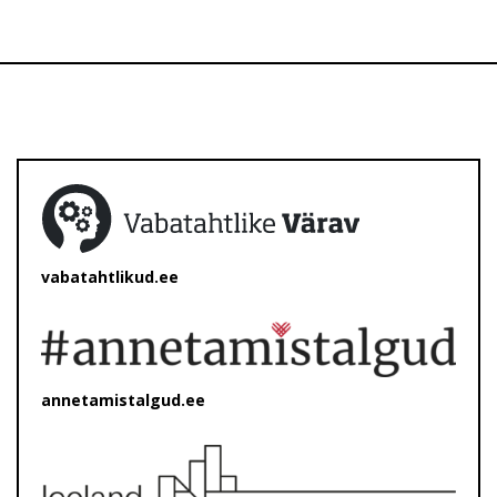
vabatahtlikud.ee
annetamistalgud.ee