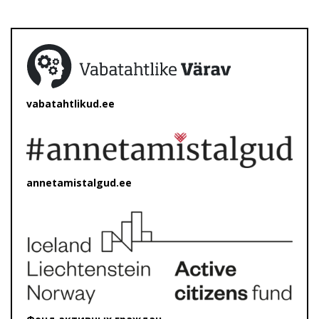
vabatahtlikud.ee
annetamistalgud.ee