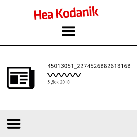
45013051_2274526882618168_
5 Дек 2018